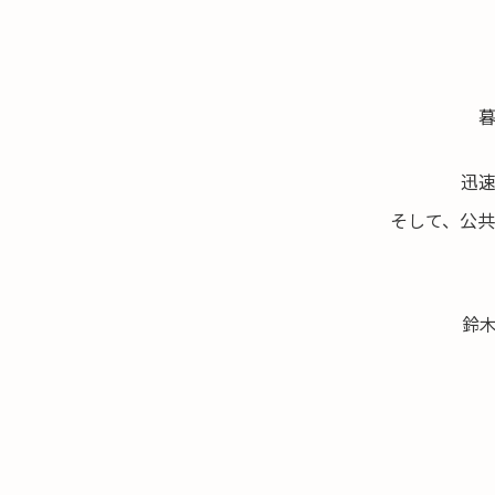
迅
そして、公
鈴